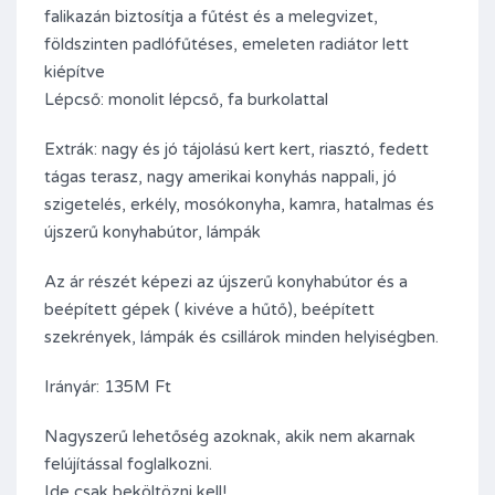
falikazán biztosítja a fűtést és a melegvizet,
földszinten padlófűtéses, emeleten radiátor lett
kiépítve
Lépcső: monolit lépcső, fa burkolattal
Extrák: nagy és jó tájolású kert kert, riasztó, fedett
tágas terasz, nagy amerikai konyhás nappali, jó
szigetelés, erkély, mosókonyha, kamra, hatalmas és
újszerű konyhabútor, lámpák
Az ár részét képezi az újszerű konyhabútor és a
beépített gépek ( kivéve a hűtő), beépített
szekrények, lámpák és csillárok minden helyiségben.
Irányár: 135M Ft
Nagyszerű lehetőség azoknak, akik nem akarnak
felújítással foglalkozni.
Ide csak beköltözni kell!