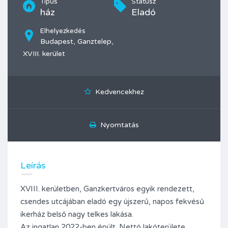
Típus
Státusz
ház
Eladó
Elhelyezkedés
Budapest, Ganztelep,
XVIII. kerület
Kedvencekhez
Nyomtatás
Leírás
XVIII. kerületben, Ganzkertváros egyik rendezett,
csendes utcájában eladó egy újszerű, napos fekvésű
ikerház belső nagy telkes lakása.
Az ingatlan 2022-ben épült. Nettó lakóterülete