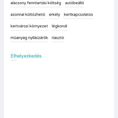
alacsony fenntartási költség
autóbeálló
azonnal költözhető
erkély
kertkapcsolatos
kertvárosi környezet
légkondi
műanyag nyílászárók
riasztó
Elhelyezkedés