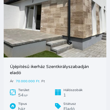
Újépítésű ikerház Szentkirályszabadján
eladó
Ár
70.000.000 Ft.
Ft
Terület
Hálószobák
54
1
M²
Típus
Státusz
ház
Eladó