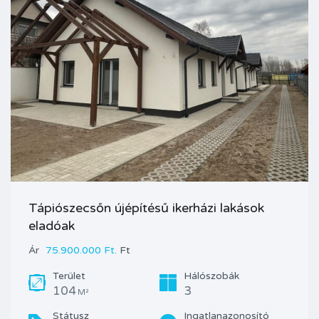
Tápiószecsőn újépítésű ikerházi lakások
eladóak
Ár
75.900.000 Ft.
Ft
Terület
Hálószobák
104
3
M²
Státusz
Ingatlanazonosító