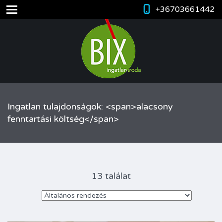
+36703661442
Ingatlan tulajdonságok: <span>alacsony
fenntartási költség</span>
13 találat