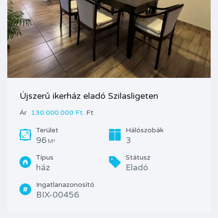
Újszerű ikerház eladó Szilasligeten
Ár
130.000.000 Ft.
Ft
Terület
Hálószobák
96
3
M²
Típus
Státusz
ház
Eladó
Ingatlanazonosító
BIX-00456