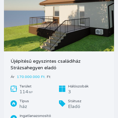
Újépítésű egyszintes családiház
Strázsahegyen eladó
Ár
170.000.000 Ft.
Ft
Terület
Hálószobák
114
3
M²
Típus
Státusz
ház
Eladó
Ingatlanazonosító