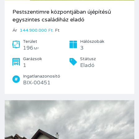
Pestszentimre központjában újépítésű
egyszintes családiház eladó
Ár
144.900.000 Ft.
Ft
Terület
Hálószobák
196
3
M²
Garázsok
Státusz
1
Eladó
Ingatlanazonosító
BIX-00451