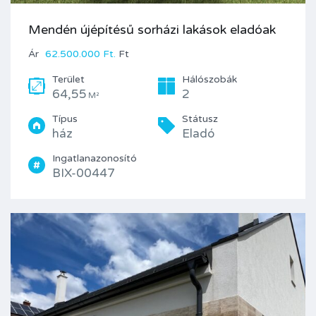
Mendén újépítésű sorházi lakások eladóak
Ár
62.500.000 Ft.
Ft
Terület
Hálószobák
64,55
2
M²
Típus
Státusz
ház
Eladó
Ingatlanazonosító
BIX-00447