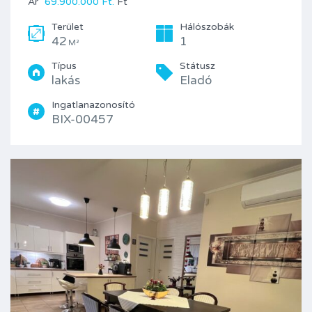
Ár
69.900.000 Ft.
Ft
Terület
Hálószobák
42
1
M²
Típus
Státusz
lakás
Eladó
Ingatlanazonosító
BIX-00457