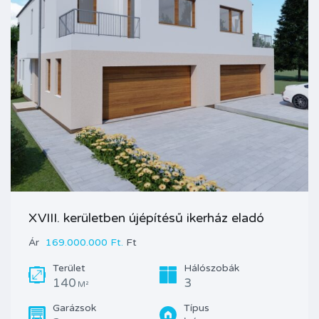
XVIII. kerületben újépítésű ikerház eladó
Ár
169.000.000 Ft.
Ft
Terület
Hálószobák
140
3
M²
Garázsok
Típus