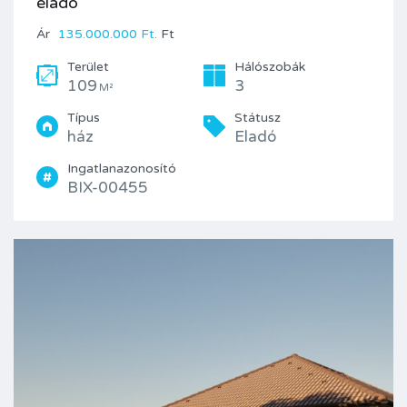
eladó
Ár
135.000.000 Ft.
Ft
Terület
Hálószobák
109
3
M²
Típus
Státusz
ház
Eladó
Ingatlanazonosító
BIX-00455