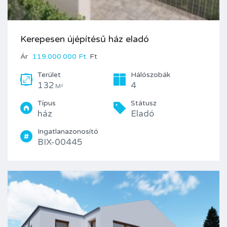
Kerepesen újépítésű ház eladó
Ár
119.000.000 Ft.
Ft
Terület
Hálószobák
132
4
M²
Típus
Státusz
ház
Eladó
Ingatlanazonosító
BIX-00445