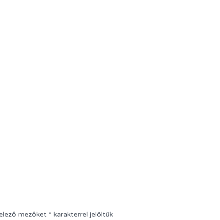
telező mezőket
*
karakterrel jelöltük