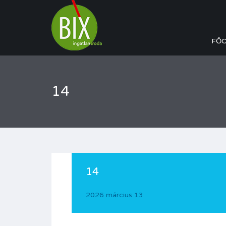
FŐ
14
14
2026 március 13