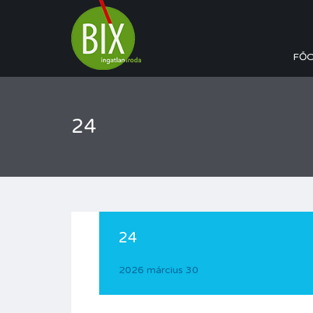
FŐ
24
24
2026 március 30