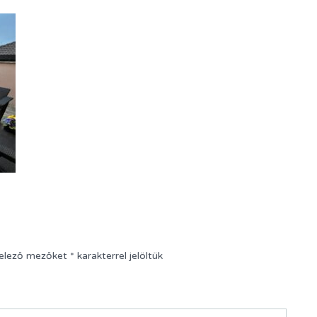
telező mezőket
*
karakterrel jelöltük