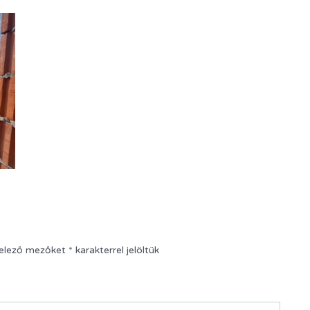
telező mezőket
*
karakterrel jelöltük