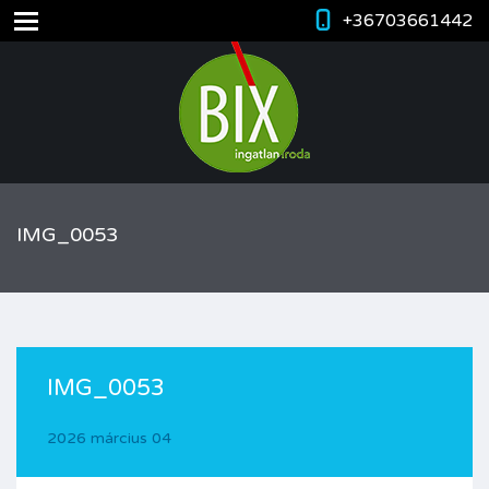
+36703661442
IMG_0053
IMG_0053
2026 március 04