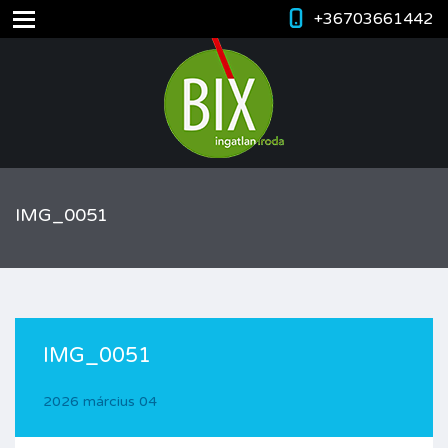
+36703661442
IMG_0051
IMG_0051
2026 március 04