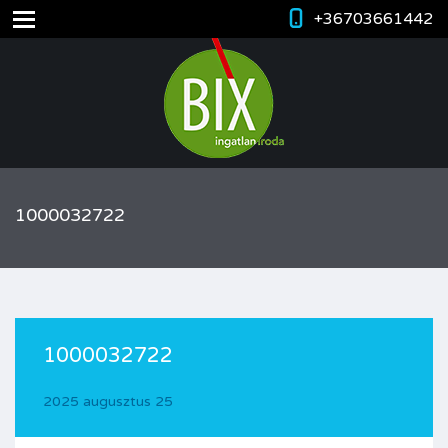
+36703661442
1000032722
1000032722
2025 augusztus 25