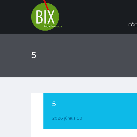
FŐ
5
5
2026 június 18