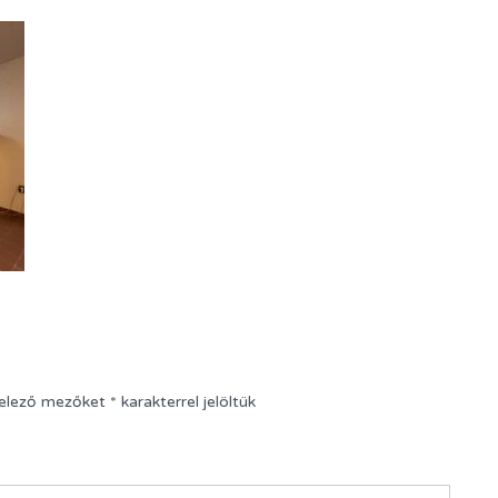
telező mezőket
*
karakterrel jelöltük