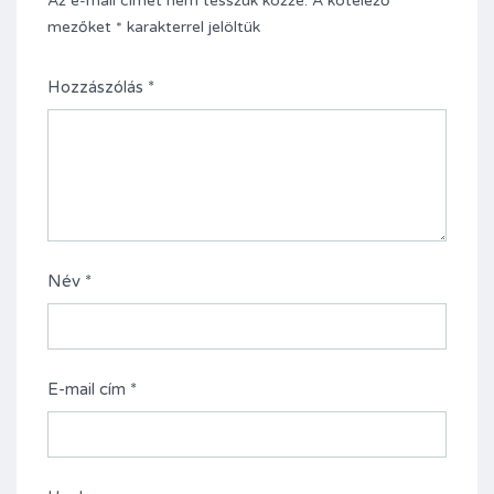
Az e-mail címet nem tesszük közzé.
A kötelező
mezőket
*
karakterrel jelöltük
Hozzászólás
*
Név
*
E-mail cím
*