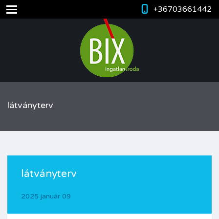
+36703661442
látványterv
látványterv
2025 január 09