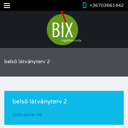
+36703661442
belső látványterv 2
belső látványterv 2
2025 január 09