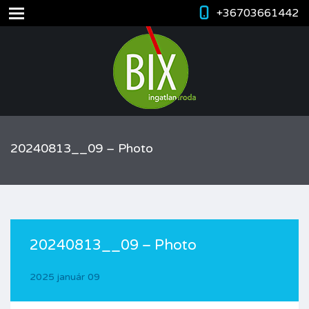
+36703661442
20240813__09 – Photo
20240813__09 – Photo
2025 január 09