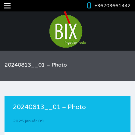
+36703661442
20240813__01 – Photo
20240813__01 – Photo
2025 január 09