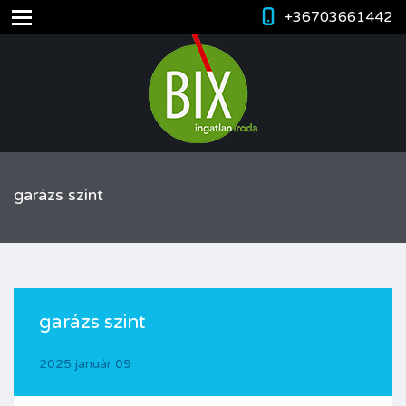
+36703661442
garázs szint
garázs szint
2025 január 09