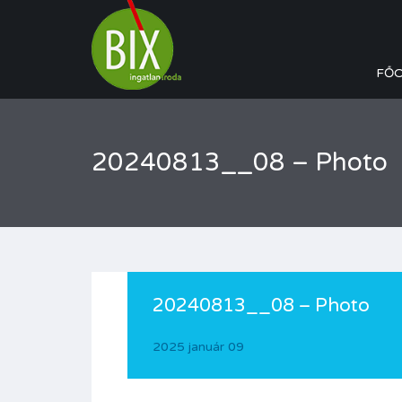
FŐ
20240813__08 – Photo
20240813__08 – Photo
2025 január 09