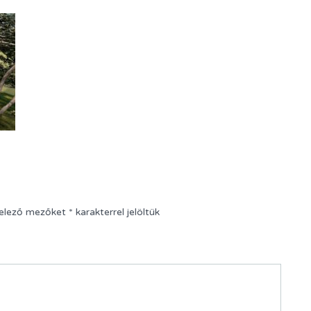
telező mezőket
*
karakterrel jelöltük