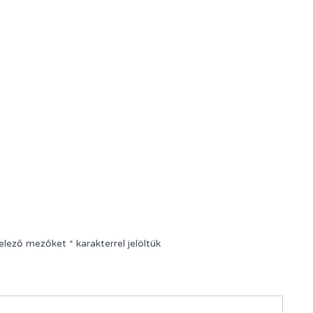
telező mezőket
*
karakterrel jelöltük