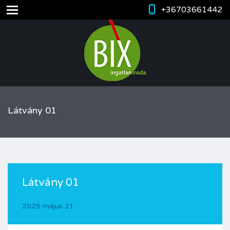
+36703661442
Látvány 01
Látvány 01
2025 május 21