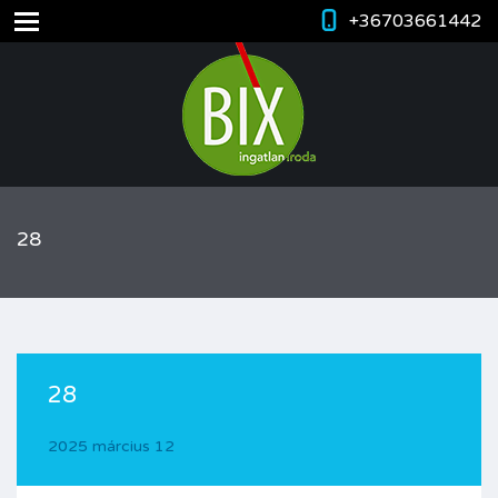
+36703661442
28
28
2025 március 12