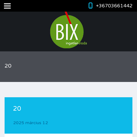
+36703661442
20
20
2025 március 12