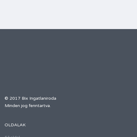
© 2017 Bix Ingatlaniroda
Minden jog fenntartva.
OLDALAK
Főoldal
Ingatlanok
Hírek
Kapcsolat
Adatvédelmi tájékoztató