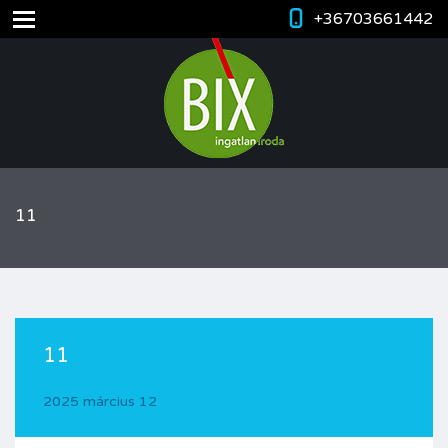
+36703661442
11
11
2025 március 12