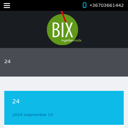
+36703661442
24
24
2024 szeptember 10