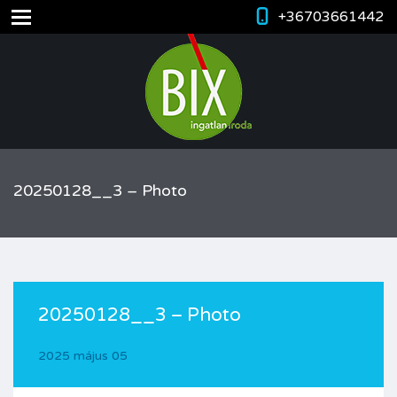
+36703661442
20250128__3 – Photo
20250128__3 – Photo
2025 május 05