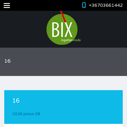
+36703661442
16
16
2026 június 08