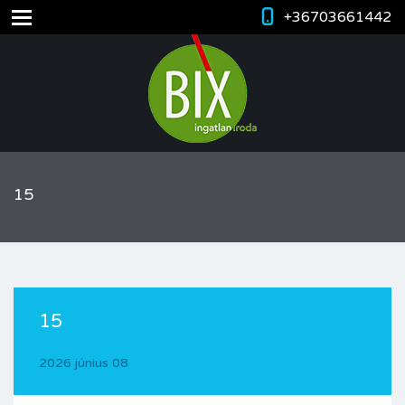
+36703661442
15
15
2026 június 08