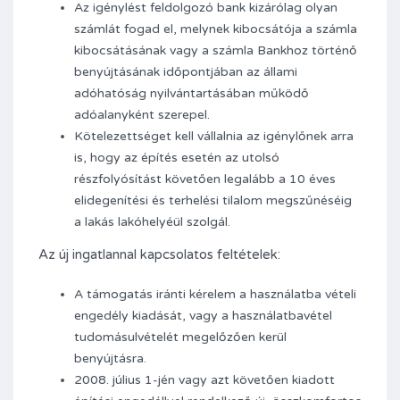
Az igénylést feldolgozó bank kizárólag olyan
számlát fogad el, melynek kibocsátója a számla
kibocsátásának vagy a számla Bankhoz történő
benyújtásának időpontjában az állami
adóhatóság nyilvántartásában működő
adóalanyként szerepel.
Kötelezettséget kell vállalnia az igénylőnek arra
is, hogy az építés esetén az utolsó
részfolyósítást követően legalább a 10 éves
elidegenítési és terhelési tilalom megszűnéséig
a lakás lakóhelyéül szolgál.
Az új ingatlannal kapcsolatos feltételek:
A támogatás iránti kérelem a használatba vételi
engedély kiadását, vagy a használatbavétel
tudomásulvételét megelőzően kerül
benyújtásra.
2008. július 1-jén vagy azt követően kiadott