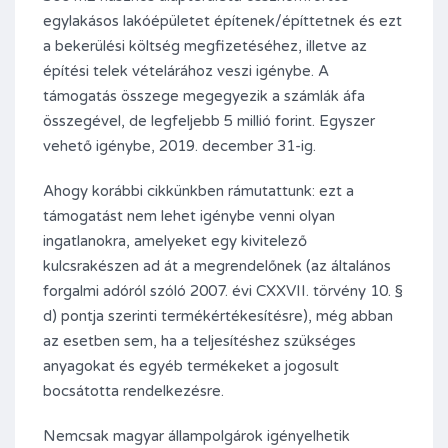
egylakásos lakóépületet építenek/építtetnek és ezt
a bekerülési költség megfizetéséhez, illetve az
építési telek vételárához veszi igénybe. A
támogatás összege megegyezik a számlák áfa
összegével, de legfeljebb 5 millió forint. Egyszer
vehető igénybe, 2019. december 31-ig.
Ahogy korábbi cikkünkben rámutattunk: ezt a
támogatást nem lehet igénybe venni olyan
ingatlanokra, amelyeket egy kivitelező
kulcsrakészen ad át a megrendelőnek (az általános
forgalmi adóról szóló 2007. évi CXXVII. törvény 10. §
d) pontja szerinti termékértékesítésre), még abban
az esetben sem, ha a teljesítéshez szükséges
anyagokat és egyéb termékeket a jogosult
bocsátotta rendelkezésre.
Nemcsak magyar állampolgárok igényelhetik