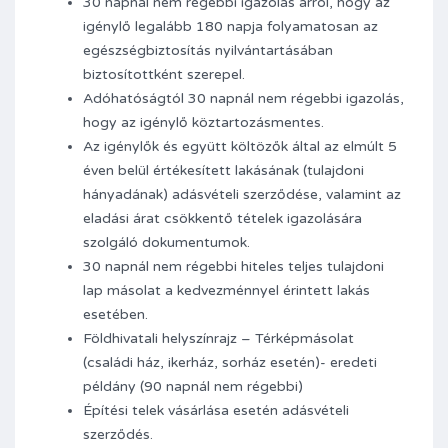
30 napnál nem régebbi igazolás arról, hogy az
igénylő legalább 180 napja folyamatosan az
egészségbiztosítás nyilvántartásában
biztosítottként szerepel.
Adóhatóságtól 30 napnál nem régebbi igazolás,
hogy az igénylő köztartozásmentes.
Az igénylők és együtt költözők által az elmúlt 5
éven belül értékesített lakásának (tulajdoni
hányadának) adásvételi szerződése, valamint az
eladási árat csökkentő tételek igazolására
szolgáló dokumentumok.
30 napnál nem régebbi hiteles teljes tulajdoni
lap másolat a kedvezménnyel érintett lakás
esetében.
Földhivatali helyszínrajz – Térképmásolat
(családi ház, ikerház, sorház esetén)- eredeti
példány (90 napnál nem régebbi)
Építési telek vásárlása esetén adásvételi
szerződés.