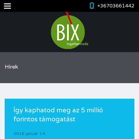
+36703661442
Hírek
Így kaphatod meg az 5 millió
forintos támogatást
2016 január 14