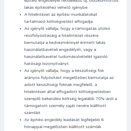
építési engedéllyel rendelkező új, összkomfortos
lakás építéséhez vehető igénybe.
A hitelintézet az építési munkálatokat
tartalmazó költségvetést elfogadja.
Az igénylő vállalja, hogy a támogatás utolsó
részfolyósításáig a hitelintézet részére
bemutatja a kedvezménnyel érintett lakás
használatbavételi engedélyét, vagy a
használatbavétel tudomásulvételét igazoló
hatósági bizonyítványt.
Az igénylő vállalja, hogy a készültségi fok
arányos folyósítást megelőzően bemutatja az
adott készültségi foknak megfelelő, a
hitelintézet által elfogadott költségvetésben
szereplő bekerülési költség legalább 70%-áról a
támogatott személy saját nevére kiállított
számláit.
Az építési engedély kiadását legfeljebb 6
hónappal megelőzően kiállított számlák