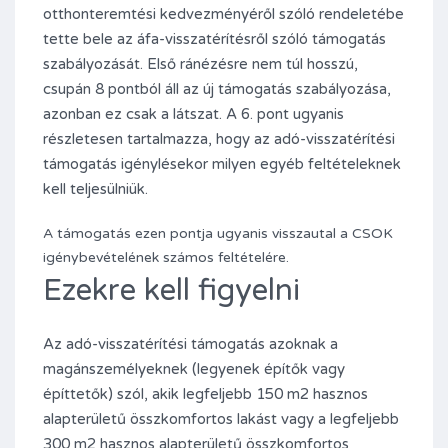
otthonteremtési kedvezményéről szóló rendeletébe
tette bele az áfa-visszatérítésről szóló támogatás
szabályozását. Első ránézésre nem túl hosszú,
csupán 8 pontból áll az új támogatás szabályozása,
azonban ez csak a látszat. A 6. pont ugyanis
részletesen tartalmazza, hogy az adó-visszatérítési
támogatás igénylésekor milyen egyéb feltételeknek
kell teljesülniük.
A támogatás ezen pontja ugyanis visszautal a CSOK
igénybevételének számos feltételére.
Ezekre kell figyelni
Az adó-visszatérítési támogatás azoknak a
magánszemélyeknek (legyenek építők vagy
építtetők) szól, akik legfeljebb 150 m2 hasznos
alapterületű összkomfortos lakást vagy a legfeljebb
300 m2 hasznos alapterületű összkomfortos