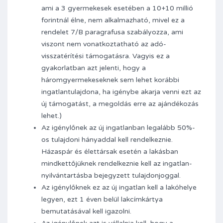
ami a 3 gyermekesek esetében a 10+10 millió
forintnál élne, nem alkalmazható, mivel ez a
rendelet 7/B paragrafusa szabályozza, ami
viszont nem vonatkoztatható az adó-
visszatérítési támogatásra. Vagyis ez a
gyakorlatban azt jelenti, hogy a
háromgyermekeseknek sem lehet korábbi
ingatlantulajdona, ha igénybe akarja venni ezt az
új támogatást, a megoldás erre az ajándékozás
lehet.)
Az igénylőnek az új ingatlanban legalább 50%-
os tulajdoni hányaddal kell rendelkeznie.
Házaspár és élettársak esetén a lakásban
mindkettőjüknek rendelkeznie kell az ingatlan-
nyilvántartásba bejegyzett tulajdonjoggal.
Az igénylőknek ez az új ingatlan kell a lakóhelye
legyen, ezt 1 éven belül lakcímkártya
bemutatásával kell igazolni.