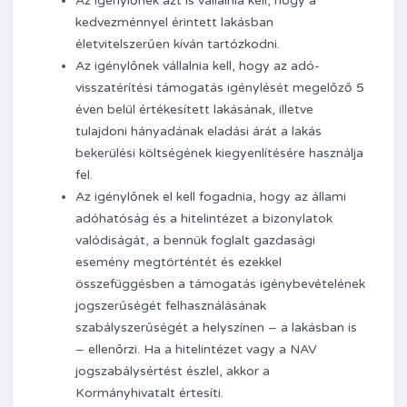
Az igénylőnek azt is vállalnia kell, hogy a
kedvezménnyel érintett lakásban
életvitelszerűen kíván tartózkodni.
Az igénylőnek vállalnia kell, hogy az adó-
visszatérítési támogatás igénylését megelőző 5
éven belül értékesített lakásának, illetve
tulajdoni hányadának eladási árát a lakás
bekerülési költségének kiegyenlítésére használja
fel.
Az igénylőnek el kell fogadnia, hogy az állami
adóhatóság és a hitelintézet a bizonylatok
valódiságát, a bennük foglalt gazdasági
esemény megtörténtét és ezekkel
összefüggésben a támogatás igénybevételének
jogszerűségét felhasználásának
szabályszerűségét a helyszínen – a lakásban is
– ellenőrzi. Ha a hitelintézet vagy a NAV
jogszabálysértést észlel, akkor a
Kormányhivatalt értesíti.