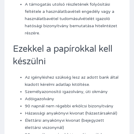
A támogatás utolsó részletének folyósítási
feltétele a használatbavételi engedély vagy a
használatbavétel tudomásulvételét igazoló
hatósági bizonyítvány bemutatása hitelintézet
részére.
Ezekkel a papírokkal kell
készülni
Az igényléshez szükség lesz az adott bank által
kiadott kérelmi adatlap kitöltése.
Személyazonosító igazolvány, úti okmány
Adóigazolvány
90 napnál nem régebbi erkölcsi bizonyítvány
Házassági anyakönyvi kivonat (házastársaknál)
Élettársi anyakönyvi kivonat (bejegyzett
élettársi viszonynál)