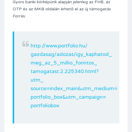
Gyors banki körképünk alapján jelenleg az FHB, az
OTP és az MKB oldalán érhető el az új támogatás
Forrás:
http://www.portfolio.hu/
gazdasag/adozas/igy_kaphatod_
meg_az_5_millio_forintos_
tamogatast.2.225340.html?
utm_
source=index_main&utm_medium=
portfolio_box&utm_campaign=
portfoliobox