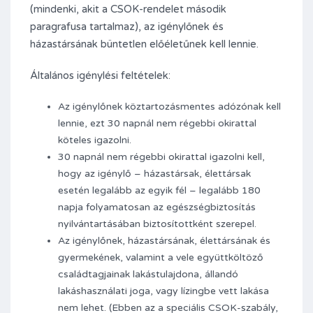
(mindenki, akit a CSOK-rendelet második
paragrafusa tartalmaz), az igénylőnek és
házastársának büntetlen előéletűnek kell lennie.
Általános igénylési feltételek:
Az igénylőnek köztartozásmentes adózónak kell
lennie, ezt 30 napnál nem régebbi okirattal
köteles igazolni.
30 napnál nem régebbi okirattal igazolni kell,
hogy az igénylő – házastársak, élettársak
esetén legalább az egyik fél – legalább 180
napja folyamatosan az egészségbiztosítás
nyilvántartásában biztosítottként szerepel.
Az igénylőnek, házastársának, élettársának és
gyermekének, valamint a vele együttköltöző
családtagjainak lakástulajdona, állandó
lakáshasználati joga, vagy lízingbe vett lakása
nem lehet. (Ebben az a speciális CSOK-szabály,