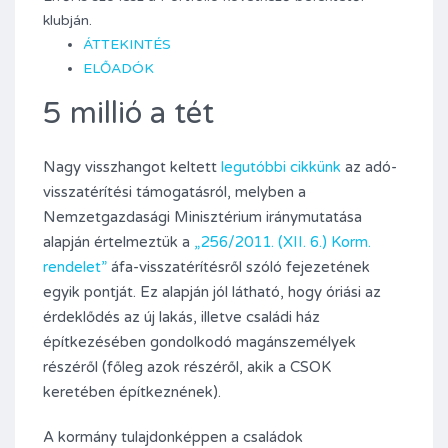
klubján.
ÁTTEKINTÉS
ELŐADÓK
5 millió a tét
Nagy visszhangot keltett
legutóbbi cikkünk
az adó-
visszatérítési támogatásról, melyben a
Nemzetgazdasági Minisztérium iránymutatása
alapján értelmeztük a
„256/2011. (XII. 6.) Korm.
rendelet”
áfa-visszatérítésről szóló fejezetének
egyik pontját. Ez alapján jól látható, hogy óriási az
érdeklődés az új lakás, illetve családi ház
építkezésében gondolkodó magánszemélyek
részéről (főleg azok részéről, akik a CSOK
keretében építkeznének).
A kormány tulajdonképpen a családok