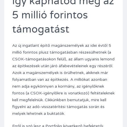
Így kaphatod meg az
5 millió forintos
támogatást
Az új ingatlant építő magánszemélyek az idei évtől 5
millió forintos plusz támogatásban részesülhetnek (a
CSOK-támogatásokon felül), az állam ugyanis lemond
az építkezések után járó áfabevételeinek egy részéről.
Azok a magánszemélyek is örülhetnek, akiknek már
folyamatban van az építkezés. A milliókat azonban
nem adja egykönnyen a kormány, az igénylőknek
fontos (a CSOK-igénylőkre is vonatkozó) feltételeknek
kell megfelelniük. Cikkünkben bemutatjuk, mire kell
figyelni az adó-visszatérítési támogatás során és
melyek lehetnek a buktatók.
Erről is szó lesz a Portfolio következő befektetői