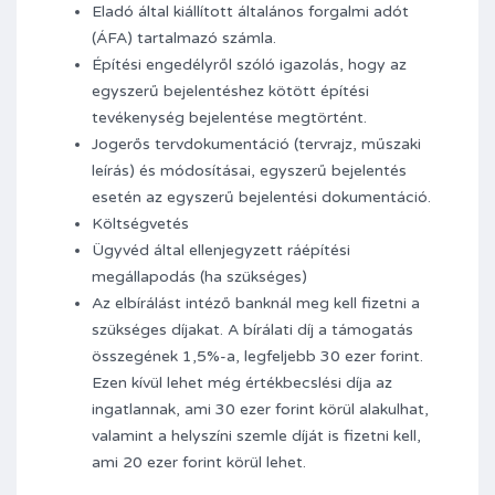
Eladó által kiállított általános forgalmi adót
(ÁFA) tartalmazó számla.
Építési engedélyről szóló igazolás, hogy az
egyszerű bejelentéshez kötött építési
tevékenység bejelentése megtörtént.
Jogerős tervdokumentáció (tervrajz, műszaki
leírás) és módosításai, egyszerű bejelentés
esetén az egyszerű bejelentési dokumentáció.
Költségvetés
Ügyvéd által ellenjegyzett ráépítési
megállapodás (ha szükséges)
Az elbírálást intéző banknál meg kell fizetni a
szükséges díjakat. A bírálati díj a támogatás
összegének 1,5%-a, legfeljebb 30 ezer forint.
Ezen kívül lehet még értékbecslési díja az
ingatlannak, ami 30 ezer forint körül alakulhat,
valamint a helyszíni szemle díját is fizetni kell,
ami 20 ezer forint körül lehet.