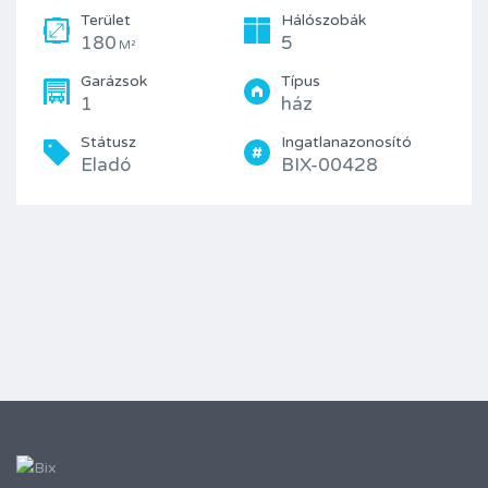
Terület
Hálószobák
180
5
M²
Garázsok
Típus
1
ház
Státusz
Ingatlanazonosító
Eladó
BIX-00428