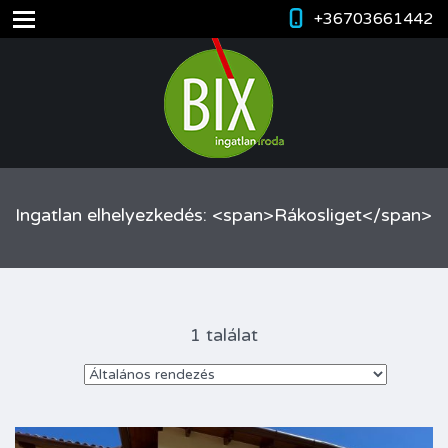
+36703661442
Ingatlan elhelyezkedés: <span>Rákosliget</span>
1 találat