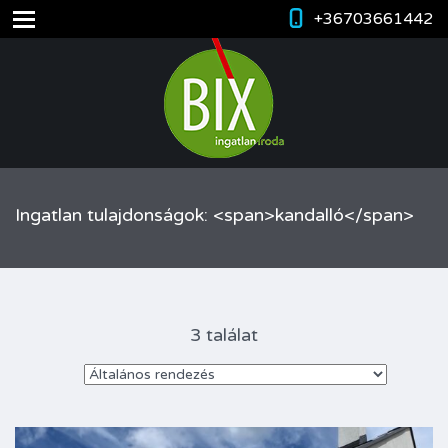
+36703661442
Ingatlan tulajdonságok: <span>kandalló</span>
3 találat