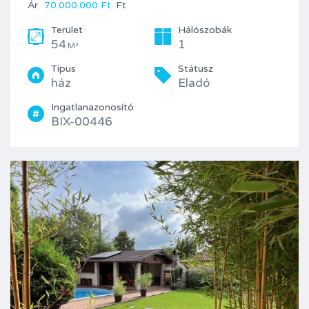
Ár
70.000.000 Ft.
Ft
Terület
Hálószobák
54
1
M²
Típus
Státusz
ház
Eladó
Ingatlanazonosító
BIX-00446