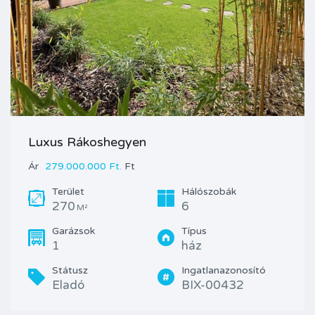
Luxus Rákoshegyen
Ár
279.000.000 Ft.
Ft
Terület
Hálószobák
270
6
M²
Garázsok
Típus
1
ház
Státusz
Ingatlanazonosító
Eladó
BIX-00432