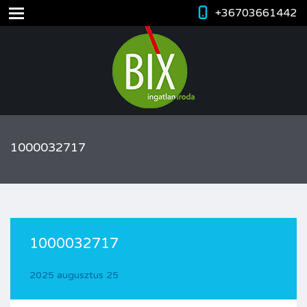
+36703661442
1000032717
1000032717
2025 augusztus 25