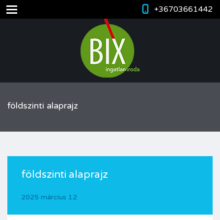
+36703661442
földszinti alaprajz
földszinti alaprajz
2025 március 12