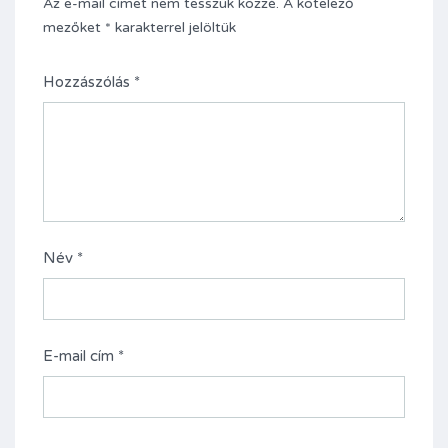
Az e-mail címet nem tesszük közzé.
A kötelező
mezőket
*
karakterrel jelöltük
Hozzászólás
*
Név
*
E-mail cím
*